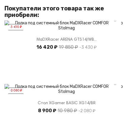
Покупатели этого товара так же
приобрели:
-3 430 ₽
MaDXRacer ARENA GTS14/WB...
16 420 ₽
Базовая
19 850 ₽
-3 430 ₽
цена
-2 080 ₽
Стол XGamer BASIC XG14/BR
8 900 ₽
Базовая
10 980 ₽
-2 080 ₽
цена