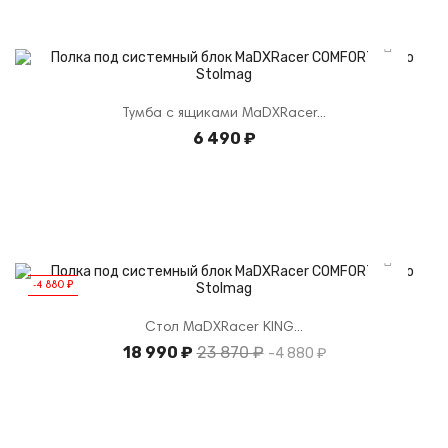
Тумба с ящиками MaDXRacer...
6 490 ₽
-4 880 ₽
Стол MaDXRacer KING...
18 990 ₽
Базовая
23 870 ₽
-4 880 ₽
цена