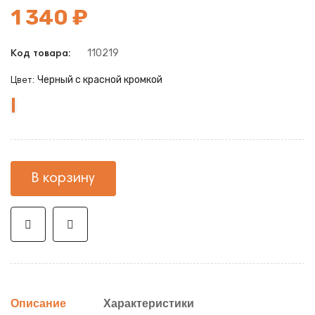
1 340 ₽
110219
Код товара:
Черный с красной кромкой
Цвет:
Черный
Черный
Черный
Черный
Черный
с
с
с
с
с
красной
белой
синей
зеленой
желтой
кромкой
кромкой
кромкой
кромкой
кромкой
В корзину
Описание
Характеристики