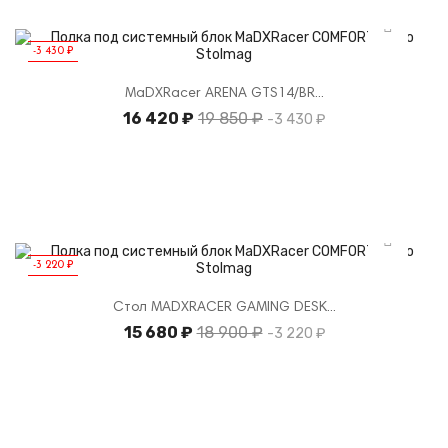
-3 430 ₽
MaDXRacer ARENA GTS14/BR...
16 420 ₽
Базовая
19 850 ₽
-3 430 ₽
цена
-3 220 ₽
Стол MADXRACER GAMING DESK...
15 680 ₽
Базовая
18 900 ₽
-3 220 ₽
цена