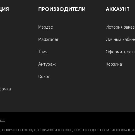
ЦИЯ
ПРОИЗВОДИТЕЛИ
АККАУНТ
Мэрдэс
История заказ
Madxracer
Личный кабин
Трия
Оформить зак
Антураж
Корзина
Сокол
рочка
иса
наличия на складе, стоимости товаров, цвета товаров носит информацион