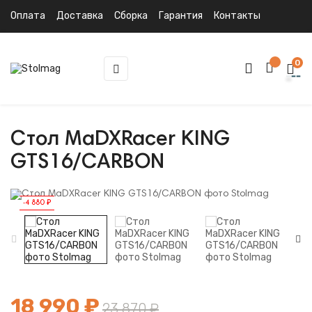
Оплата
Доставка
Сборка
Гарантия
Контакты
0
Toggle
☰
navigation
Стол MaDXRacer KING
GTS16/CARBON
-4 880 ₽
18 990 ₽
23 870 ₽