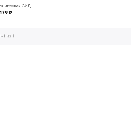
ля игрушек СИД
 179 ₽
-1 из 1