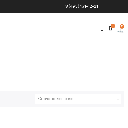
8 (495) 131-12-21
0

Сначала дешевле