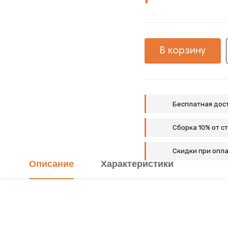
+Белый
жемчуг
+Белый
жемчуг
жемчуг
В корзину
Бесплатная дост
Сборка 10% от с
Скидки при опла
Описание
Характеристики