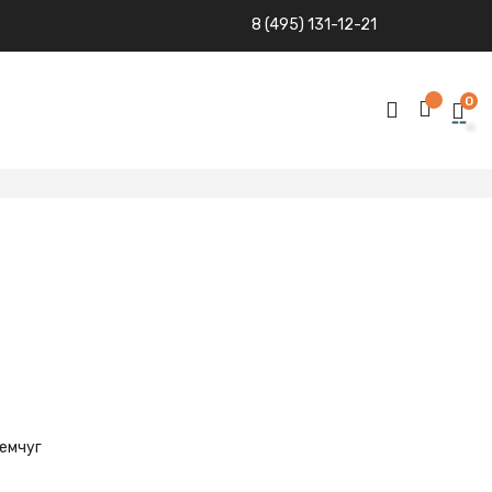
8 (495) 131-12-21
0
емчуг