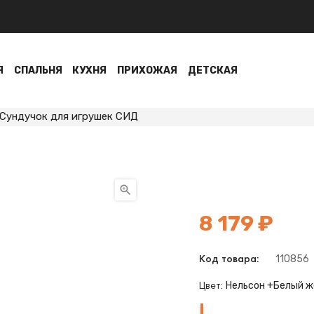
Я
СПАЛЬНЯ
КУХНЯ
ПРИХОЖАЯ
ДЕТСКАЯ
Сундучок для игрушек СИД

8 179 ₽
110856
Код товара:
Нельсон +Белый ж
Цвет:
Нельсон
Карамель
Шамони+Белый
Карамель+Шамони
Карамель