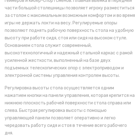
геймеров и кибер-спортсменов. Плавная выемка в передней
части большой столешницы позволяет игроку разместиться
за столом с максимальным возможным комфортом и во время
игры не держать локти на весу. Регулируемые опоры
позволяют поднять рабочую поверхность стола на удобную
высоту при работе сидя, стоя или сидя на высоком стуле.
Основанием стола служит современный,
высокотехнологичный и надежный стальной каркас с рамой
усиленной жесткости, выполненный на базе двух
подъемных телескопических опор
с электроприводом
и
электронной системы управления контролем высоты
.
Регулировка высоты стола осуществляется одним
нажатием кнопки на панели управления, которая крепится на
нижнюю плоскость рабочей поверхности стола справа или
слева. Быстрая регулировка высоты с помощью
управляющей панели позволяет оперативно и легко
чередовать работу сидя и стоя в течение всего рабочего
дня.