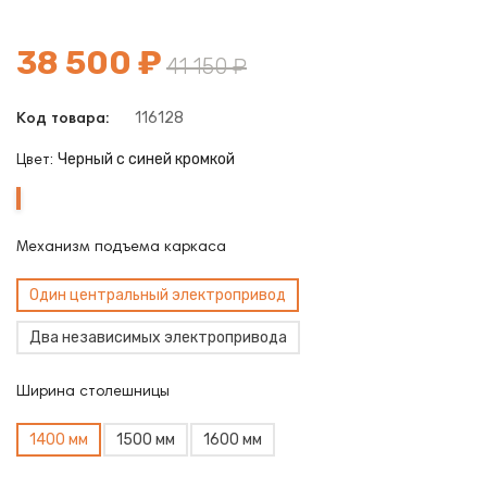
38 500 ₽
41 150 ₽
116128
Код товара:
Черный с синей кромкой
Цвет:
Черный
с
синей
Механизм подъема каркаса
кромкой
Один центральный электропривод
Два независимых электропривода
Ширина столешницы
1400 мм
1500 мм
1600 мм