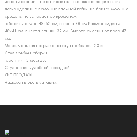
использовании - не вытирается, несложные загрязнения
легко удалить с помощью влажной губки, не боится моющих
средств, не выгорает со временем.
Габариты стула: 48х62 см, высота 88 см Размер сиденья
48х41 см, высота спинки 37 см. Высота сиденья от пола 47
см.
Максимальная нагрузка на стул не более 120 кг.
Стул требует сборки.
Гарантия 12 месяцев.
Стул с очень удобной посадкой!
ХИТ ПРОДАЖ!
Надежен в эксплуатации.