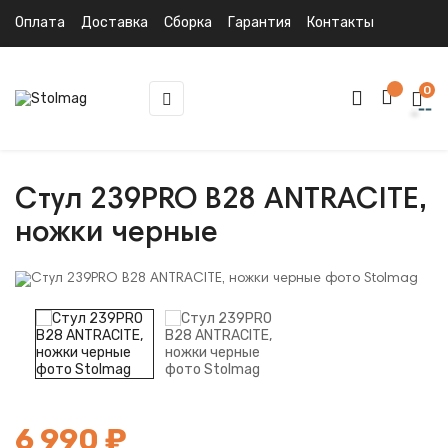
Оплата
Доставка
Сборка
Гарантия
Контакты
0
Toggle
☰
navigation
Стул 239PRO B28 ANTRACITE,
ножки черные
6 990 ₽