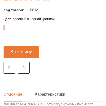
110121
Код товара:
Красный с черной кромкой
Цвет:
Красный
с
черной
кромкой
В корзину
Описание
Характеристики
MaDXRacer ARENA GTS
– это регулируемый по высоте,