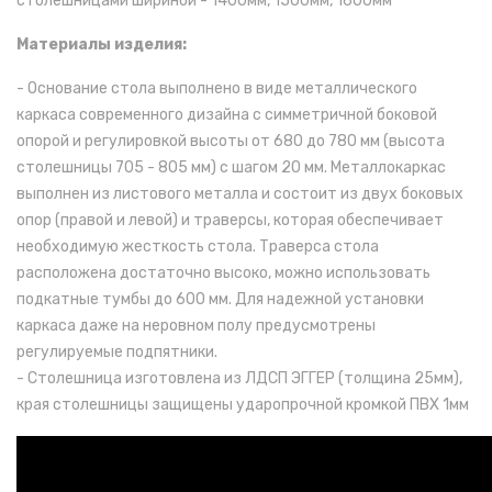
столешницами шириной -
1400мм, 1500мм, 1600мм
Материалы изделия:
- Основание стола выполнено в виде металлического
каркаса современного дизайна с симметричной боковой
опорой и регулировкой высоты от 680 до 780 мм (высота
столешницы 705 - 805 мм) с шагом 20 мм. Металлокаркас
выполнен из листового металла и состоит из двух боковых
опор (правой и левой) и траверсы, которая обеспечивает
необходимую жесткость стола. Траверса стола
расположена достаточно высоко, можно использовать
подкатные тумбы до 600 мм. Для надежной установки
каркаса даже на неровном полу предусмотрены
регулируемые подпятники.
- Столешница изготовлена из ЛДСП ЭГГЕР (толщина 25мм),
края столешницы защищены ударопрочной кромкой ПВХ 1мм