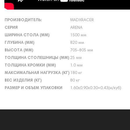
ПРОИЗВОДИТЕЛЬ:
MADXRACER
СЕРИЯ
ARENA
ШИРИНА СТОЛА (ММ)
1500 мм
ГЛУБИНА (ММ)
820 мм
ВЫСОТА (ММ)
705-805 мм
ТОЛЩИНА СТОЛЕШНИЦЫ (ММ)
25 мм
ТОЛЩИНА КРОМКИ (ММ)
1.0 мм
МАКСИМАЛЬНАЯ НАГРУЗКА (КГ)
180 кг
ВЕС ИЗДЕЛИЯ (КГ)
80 кг
РАЗМЕР И ОБЪЕМ УПАКОВКИ
1.60х0.90х0.30=0.43(м/куб)