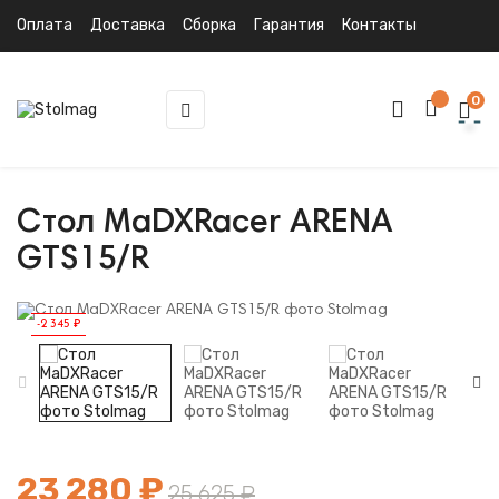
Оплата
Доставка
Сборка
Гарантия
Контакты
0
Toggle
☰
navigation
Стол MaDXRacer ARENA
GTS15/R
-2 345 ₽
23 280 ₽
25 625 ₽