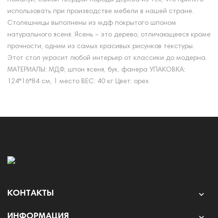
использовать при производстве мебели в нашей стране.
Столешницы выполнены из мдф покрытого шпоном
натурального ясеня. Ясень – это дерево, отличающееся кроме
прочности, одним из самых красивых рисунков текстуры.
Этот стол украсит любой интерьер от классики до модерна.
МАТЕРИАЛЫ: МДФ, шпон ясеня, бук, фанера УПАКОВКА:
124*16*84 см, 1 место ВЕС: 40 кг Цвет: орех
КОНТАКТЫ

ИНФОРМАЦИЯ
