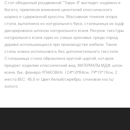
Стол обеденный раздвижной "Тарун 4" выглядит надёжно и
богато, привлекая внимание ценителей классического
шарма и сдержанной красоты. Массивная точеная опора
стола, выполнена из натурального бука, столешница из мдф
декорирована шпоном натурального ясеня. Рисунок текстуры
натурального ясеня один из самых красивых среди пород
дерева использующихся при производстве мебели. Такие
столы можно использовать без дополнительного текстиля.
Столешница стола обрамлена круглой царгой, которая
придает изделию классический вид. МАТЕРИАЛЫ:МДФ, шпон
ясеня, бук, фанера УПАКОВКА: 124*16*84см, 79*15*19см, 2
места ВЕС: 45,6 кг Цвет:белый/серебро, слоновая кость/
золото