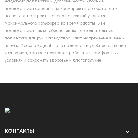
надежную поддержку и долговечность. Удобные
подлокотники сделаны из хромированного металла и
позволяют настроить кресло на нужный угол для
максимального комфорта во время работы. Эти
подлокотники также обеспечивают дополнительную
поддержку для рук и предотвращают напряжение в шее и
плечах. Кресло Regent - это надежное и удобное решение
для офиса, которое позволяет работать в комфортных
условиях и сохранять здоровье и благополучие.
КОНТАКТЫ
