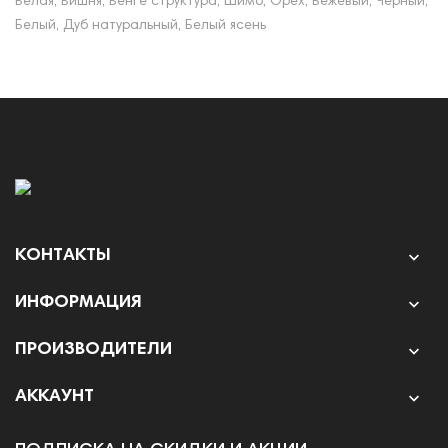
Белая, Вишня, Венге структура, Шимо, Орех, Бежевый, Черный,
Белый, Дуб натуральный, Белый ясень
КОНТАКТЫ

ИНФОРМАЦИЯ

ПРОИЗВОДИТЕЛИ

АККАУНТ
