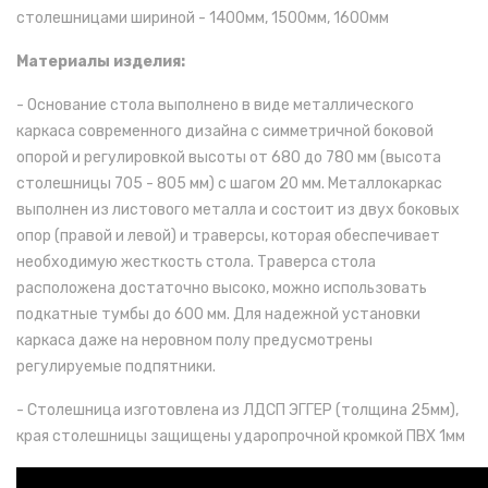
столешницами шириной -
1400мм, 1500мм, 1600мм
Материалы изделия:
- Основание стола выполнено в виде металлического
каркаса современного дизайна с симметричной боковой
опорой и регулировкой высоты от 680 до 780 мм (высота
столешницы 705 - 805 мм) с шагом 20 мм. Металлокаркас
выполнен из листового металла и состоит из двух боковых
опор (правой и левой) и траверсы, которая обеспечивает
необходимую жесткость стола. Траверса стола
расположена достаточно высоко, можно использовать
подкатные тумбы до 600 мм. Для надежной установки
каркаса даже на неровном полу предусмотрены
регулируемые подпятники.
- Столешница изготовлена из ЛДСП ЭГГЕР (толщина 25мм),
края столешницы защищены ударопрочной кромкой ПВХ 1мм