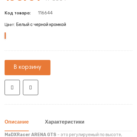
116644
Код товара:
Белый с черной кромкой
Цвет:
Белый
с
черной
кромкой
В корзину
Описание
Характеристики
MaDXRacer ARENA GTS
– это регулируемый по высоте,