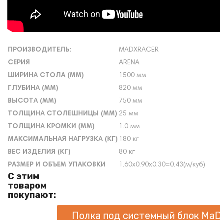
ПРОИЗВОДИТЕЛЬ:
MADXRACER
СЕРИЯ
ARENA
ШИРИНА СТОЛА (ММ)
1500 мм
ГЛУБИНА (ММ)
820 мм
ВЫСОТА (ММ)
750 мм
ТОЛЩИНА СТОЛЕШНИЦЫ (ММ)
25 мм
ТОЛЩИНА КРОМКИ (ММ)
1.0 мм
МАКСИМАЛЬНАЯ НАГРУЗКА (КГ)
180 кг
ВЕС ИЗДЕЛИЯ (КГ)
80 кг
РАЗМЕР И ОБЪЕМ УПАКОВКИ
1.60х0.90х0.30=0.43(м/куб)
С этим
товаром
покупают:
Полка под системный блок M