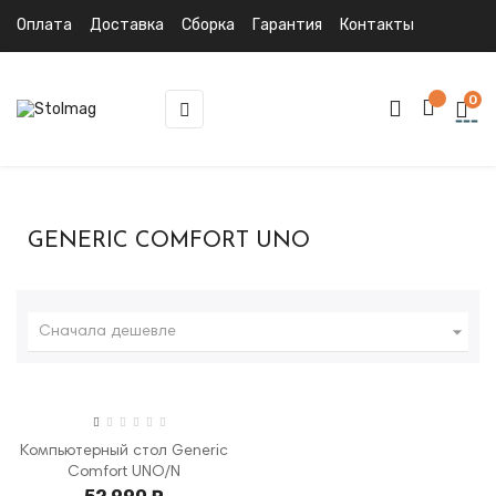
Оплата
Доставка
Сборка
Гарантия
Контакты
0
Toggle
☰
navigation
GENERIC COMFORT UNO

Сначала дешевле
Компьютерный стол Generic
Comfort UNO/N