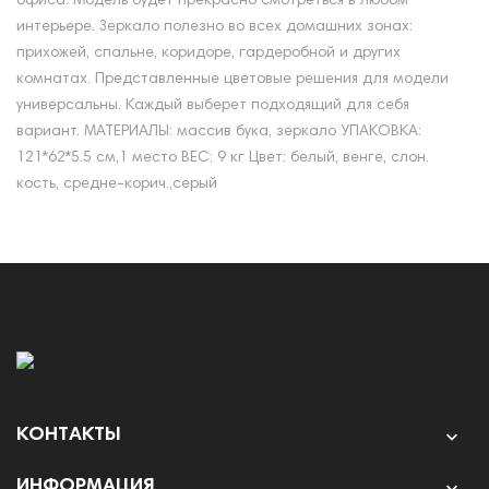
офиса. Модель будет прекрасно смотреться в любом
интерьере. Зеркало полезно во всех домашних зонах:
прихожей, спальне, коридоре, гардеробной и других
комнатах. Представленные цветовые решения для модели
универсальны. Каждый выберет подходящий для себя
вариант. МАТЕРИАЛЫ: массив бука, зеркало УПАКОВКА:
121*62*5.5 см,1 место ВЕС: 9 кг Цвет: белый, венге, слон.
кость, средне-корич.,серый
КОНТАКТЫ

ИНФОРМАЦИЯ
