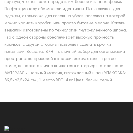
вручную, что позволяет придать им боолее изящные формы.
По функционалу обе модели идентичны. Пять крючков для
одежды, столько же для головных убров, полочка на которой
можно хранить коробки, или просто бытовые мелочи. Крючки
вешалки изготовлены по технологии гнуто-клеенного шпона,
что с одной стороны обеспечивает высокую прочность
крючков, с другой стороны позволяет сделать крючки
изящными. Вешалка В7Н – отличный выбор для организации
пространства прихожей в классическом стиле, в ретро
стиле, вешалка отлично впишется в интерьер в стиле шале.
МАТЕРИАЛЫ: цельный массив, гнутоклееный шпон УПАКОВКА:
89,5х62,5х24 см., 1 место ВЕС: 4 кг Цвет: белый, серый