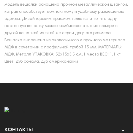
модель вешалки оснащена прочной металлической штангой,
котрая способствует компактному и удобному размещению
одежды. Дизайнерским приемом является и то, что одну
настенную вешалку можно комбинировать в интерьере с
другой вешалкой из этой же серии дргугого размера.
Вешалка выполнена из экологичного и прочного материала
МДФ в сочетании с профильной трубой 15 мм. МАТЕРИАЛЫ:
МДФ, Металл УПАКОВКА: 52х15х3,5 см.,1 место ВЕС: 1,1 кг
Цвет: дуб сонома, дуб американский
КОНТАКТЫ
