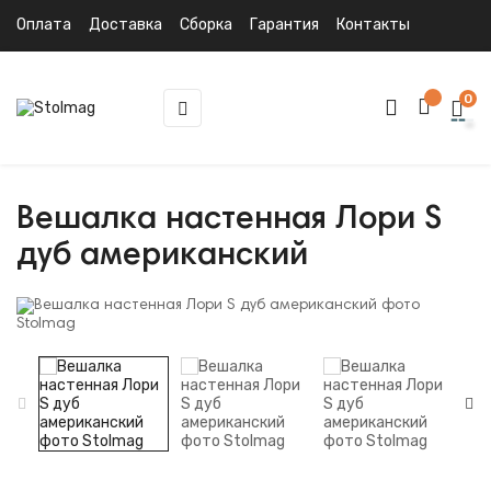
Оплата
Доставка
Сборка
Гарантия
Контакты
0
Toggle
☰
navigation
Вешалка настенная Лори S
дуб американский