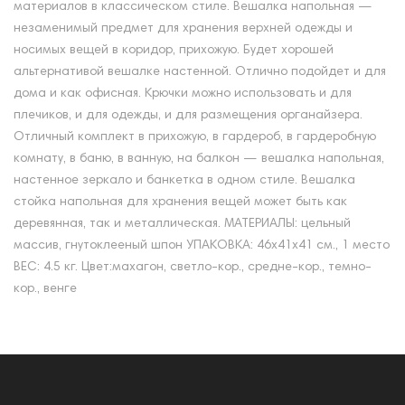
материалов в классическом стиле. Вешалка напольная —
незаменимый предмет для хранения верхней одежды и
носимых вещей в коридор, прихожую. Будет хорошей
альтернативой вешалке настенной. Отлично подойдет и для
дома и как офисная. Крючки можно использовать и для
плечиков, и для одежды, и для размещения органайзера.
Отличный комплект в прихожую, в гардероб, в гардеробную
комнату, в баню, в ванную, на балкон — вешалка напольная,
настенное зеркало и банкетка в одном стиле. Вешалка
стойка напольная для хранения вещей может быть как
деревянная, так и металлическая. МАТЕРИАЛЫ: цельный
массив, гнутоклееный шпон УПАКОВКА: 46х41х41 см., 1 место
ВЕС: 4.5 кг. Цвет:махагон, светло-кор., средне-кор., темно-
кор., венге