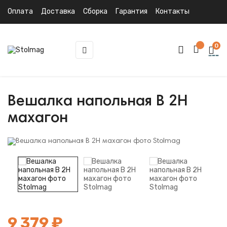
Оплата
Доставка
Сборка
Гарантия
Контакты
0
Toggle
☰
navigation
Вешалка напольная В 2Н
махагон
9 379 ₽