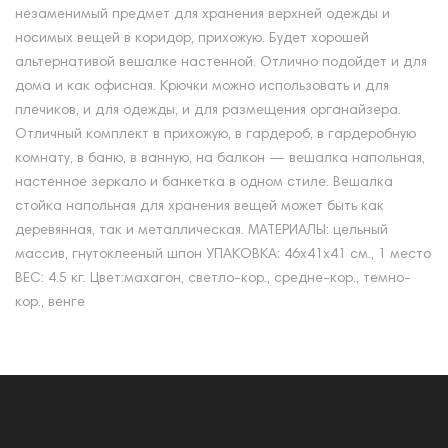
незаменимый предмет для хранения верхней одежды и
носимых вещей в коридор, прихожую. Будет хорошей
альтернативой вешалке настенной. Отлично подойдет и для
дома и как офисная. Крючки можно использовать и для
плечиков, и для одежды, и для размещения органайзера.
Отличный комплект в прихожую, в гардероб, в гардеробную
комнату, в баню, в ванную, на балкон — вешалка напольная,
настенное зеркало и банкетка в одном стиле. Вешалка
стойка напольная для хранения вещей может быть как
деревянная, так и металлическая. МАТЕРИАЛЫ: цельный
массив, гнутоклееный шпон УПАКОВКА: 46х41х41 см., 1 место
ВЕС: 4.5 кг. Цвет:махагон, светло-кор., средне-кор., темно-
кор., венге