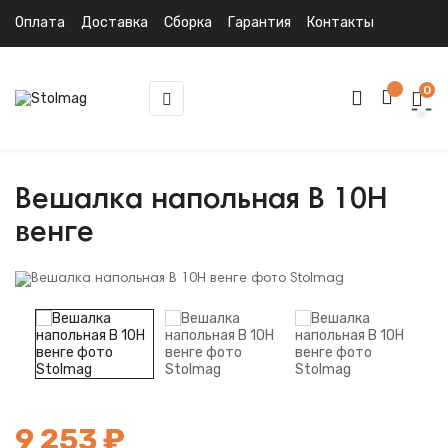
Оплата
Доставка
Сборка
Гарантия
Контакты
0
Toggle
☰
navigation
Вешалка напольная В 10Н
венге
9 253 ₽