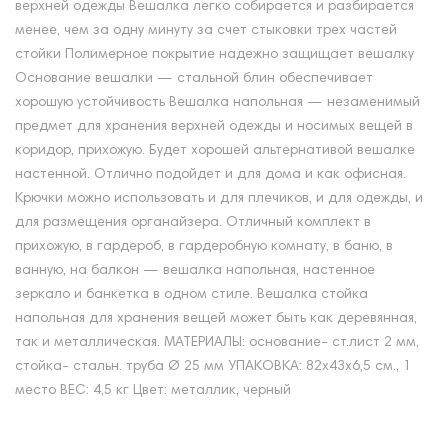
верхней одежды Вешалка легко собирается и разбирается
менее, чем за одну минуту за счет стыковки трех частей
стойки Полимерное покрытие надежно защищает вешалку
Основание вешалки — стальной блин обеспечивает
хорошую устойчивость Вешалка напольная — незаменимый
предмет для хранения верхней одежды и носимых вещей в
коридор, прихожую. Будет хорошей альтернативой вешалке
настенной. Отлично подойдет и для дома и как офисная.
Крючки можно использовать и для плечиков, и для одежды, и
для размещения органайзера. Отличный комплект в
прихожую, в гардероб, в гардеробную комнату, в баню, в
ванную, на балкон — вешалка напольная, настенное
зеркало и банкетка в одном стиле. Вешалка стойка
напольная для хранения вещей может быть как деревянная,
так и металлическая. МАТЕРИАЛЫ: основание- ст.лист 2 мм,
стойка- стальн. труба Ø 25 мм УПАКОВКА: 82х43х6,5 см., 1
место ВЕС: 4,5 кг Цвет: металлик, черный