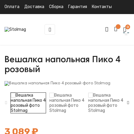
Оплата
Доставка
Сборка
Гарантия
Контакты
0
Toggle
☰
navigation
Вешалка напольная Пико 4
розовый
3 089 ₽