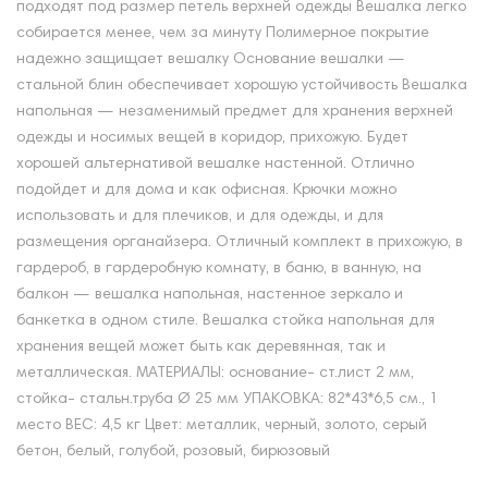
подходят под размер петель верхней одежды Вешалка легко
собирается менее, чем за минуту Полимерное покрытие
надежно защищает вешалку Основание вешалки —
стальной блин обеспечивает хорошую устойчивость Вешалка
напольная — незаменимый предмет для хранения верхней
одежды и носимых вещей в коридор, прихожую. Будет
хорошей альтернативой вешалке настенной. Отлично
подойдет и для дома и как офисная. Крючки можно
использовать и для плечиков, и для одежды, и для
размещения органайзера. Отличный комплект в прихожую, в
гардероб, в гардеробную комнату, в баню, в ванную, на
балкон — вешалка напольная, настенное зеркало и
банкетка в одном стиле. Вешалка стойка напольная для
хранения вещей может быть как деревянная, так и
металлическая. МАТЕРИАЛЫ: основание- ст.лист 2 мм,
стойка- стальн.труба Ø 25 мм УПАКОВКА: 82*43*6,5 см., 1
место ВЕС: 4,5 кг Цвет: металлик, черный, золото, серый
бетон, белый, голубой, розовый, бирюзовый