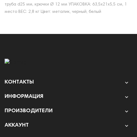
труба d25 мм, крючки Ø 12 мм УПАКОВКА: 63,5х21х5,5 см, 1
место ВЕС: 2,8 кг Цвет: металик, черный, белый
КОНТАКТЫ

ИНФОРМАЦИЯ

ПРОИЗВОДИТЕЛИ

АККАУНТ
