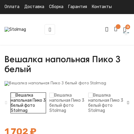
Оплата
Доставка
Сборка
Гарантия
Контакты
0
Toggle
☰
navigation
Вешалка напольная Пико 3
белый
1 702 ₽