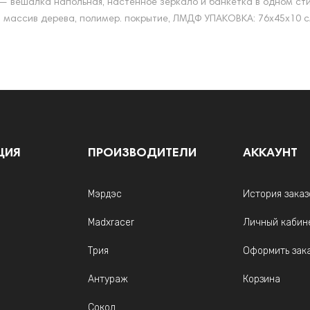
н — вешалка напольная, настенное зеркало и банкетка в одном с
 массив дерева, полимер. покрытие, ЛМДФ УПАКОВКА: 76х45х10 см.,
ЦИЯ
ПРОИЗВОДИТЕЛИ
АККАУНТ
Мэрдэс
История заказ
Madxracer
Личный кабин
Трия
Оформить зак
Антураж
Корзина
Сокол