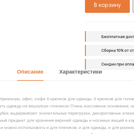
В корзину
Бесплатная дост
Сборка 10% от с
Скидки при опла
Описание
Характеристики
риемную, офис, кафе 6 крючков для одежды, 6 крючков для головн
ать одежду на вешалках-плечиках Очень массивное основание, низ
убки, выдерживают значительные перегрузки, декоративные элемен
ый предмет для хранения верхней одежды и носимых вещей в кор
и можно использовать и для плечиков, и для одежды, и для разме