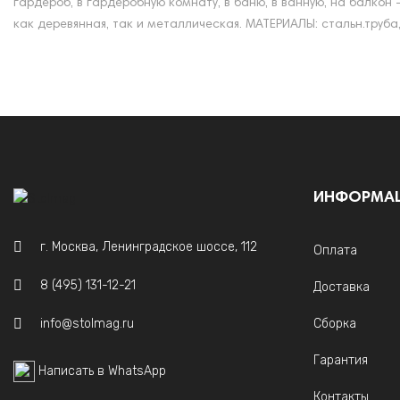
гардероб, в гардеробную комнату, в баню, в ванную, на балко
как деревянная, так и металлическая. МАТЕРИАЛЫ: стальн.труба,
ИНФОРМА
г. Москва, Ленинградское шоссе, 112
Оплата
8 (495) 131-12-21
Доставка
info@stolmag.ru
Сборка
Гарантия
Написать в WhatsApp
Контакты