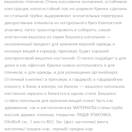
вешалках-плечиках Очень массивное основание, устойчивая
конструкция, износостойкий лак на шариках Крючки сделаны
из стальной трубки, выдерживают значительные перегрузки,
декоративные элементы из натурального бука Компактная
упаковка, легко транспортировать и собирать, самая
элегантная вешалка из серии Вешалка напольная —
незаменимый предмет для хранения верхней одежды и
носимых вещей в коридор, прихожую. Будет хорошей
альтернативой вешалке настенной. Отлично подойдет и для
дома и как офисная. Крючки можно использовать и для
плечиков, и для одежды, и для размещения органайзера.
Отличный комплект в прихожую, в гардероб, в гардеробную
комнату, в баню, в ванную, на балкон — вешалка напольная,
настенное зеркало и банкетка в одном стиле. Вешалка
стойка напольная для хранения вещей может быть как
деревянная, так и металлическая. МАТЕРИАЛЫ:стальн.труба,
массив дерева, полимер. покрытие, ЛМДФ УПАКОВКА:
59х45х8 см., 1 место ВЕС: 5кг. Цвет: металлик/ венге,
металлик/ средне-кор., черный/ средне-кор.