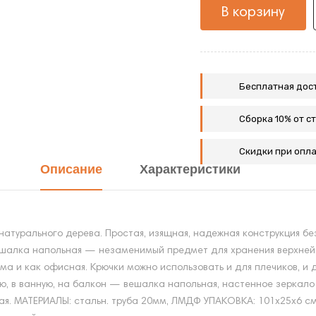
В корзину
Бесплатная дост
Сборка 10% от с
Скидки при опла
Описание
Характеристики
турального дерева. Простая, изящная, надежная конструкция без 
шалка напольная — незаменимый предмет для хранения верхней 
ма и как офисная. Крючки можно использовать и для плечиков, и
аню, в ванную, на балкон — вешалка напольная, настенное зеркал
я. МАТЕРИАЛЫ: стальн. труба 20мм, ЛМДФ УПАКОВКА: 101х25х6 см, 1