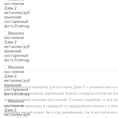
Металлическая вешалка для костюма Дэви 2 с элементами из на
Компактно упакована, идеальный бизнес-подарок коллегам Ве
альтернативой вешалке настенной. Отлично подойдет и для до
комплект в прихожую, в гардероб, в гардеробную комнату, в б
хранения вещей может быть как деревянная, так и металлическа