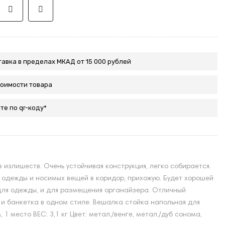
авка в пределах МКАД от 15 000 рублей
тоимости товара
те по qr-коду*
излишеств. Очень устойчивая конструкция, легко собирается.
одежды и носимых вещей в коридор, прихожую. Будет хорошей
 для одежды, и для размещения органайзера. Отличный
о и банкетка в одном стиле. Вешалка стойка напольная для
 место ВЕС: 3,1 кг Цвет: метал./венге, метал./дуб сонома,