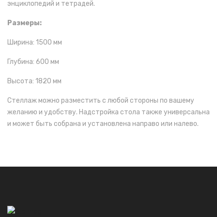
энциклопедий и тетрадей.
Размеры:
Ширина: 1500 мм
Глубина: 600 мм
Высота: 1820 мм
Стеллаж можно разместить с любой стороны по вашему
желанию и удобству. Надстройка стола также универсальна
и может быть собрана и установлена направо или налево.