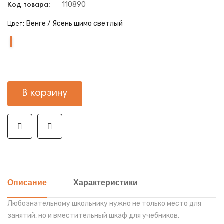
110890
Код товара:
Венге / Ясень шимо светлый
Цвет:
Венге
Венге
Ясень
Дуб
Ясень
Ясень
Ясень
Венге
Сонома
Ясень
/
шимо
Сонома
шимо
шимо
шимо
/
/
темный
Ясень
светлый
светлый
темный
светлый
светлый
Белый
Белый
/
шимо
/
/
/
Белый
светлый
Ясень
Венге
Ясень
шимо
шимо
В корзину
светлый
темный
Описание
Характеристики
Любознательному школьнику нужно не только место для
занятий, но и вместительный шкаф для учебников,