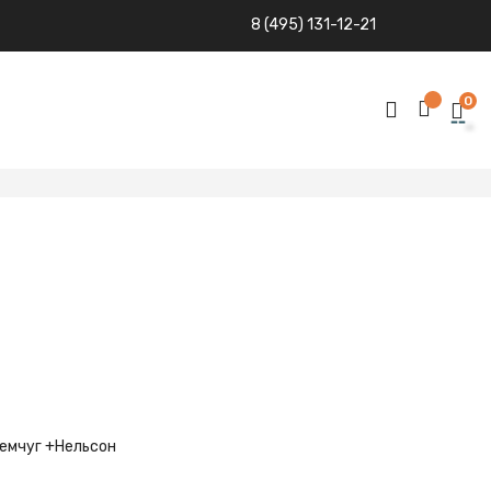
8 (495) 131-12-21
0
емчуг +Нельсон