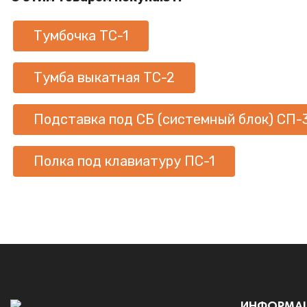
Тумбочка ТС-1
Тумба выкатная ТС-2
Подставка под СБ (системный блок) СП-
Полка под клавиатуру ПС-1