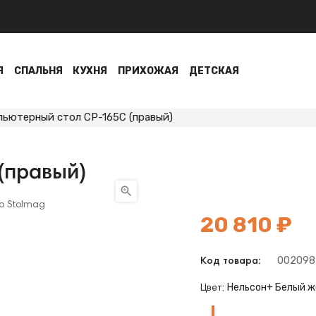
Я
СПАЛЬНЯ
КУХНЯ
ПРИХОЖАЯ
ДЕТСКАЯ
ьютерный стол СР-165С (правый)
(правый)

20 810 ₽
002098
Код товара:
Нельсон+ Белый ж
Цвет:
Нельсон+
Карамель
Карамель
Венге
Карамель
Венге
Венге
Нельсон
Нельсон+
Белый
Белый
Белый
Венге
Шамони+Карамель
Шамони
Шамони
Карамель+Шамони
Карамель