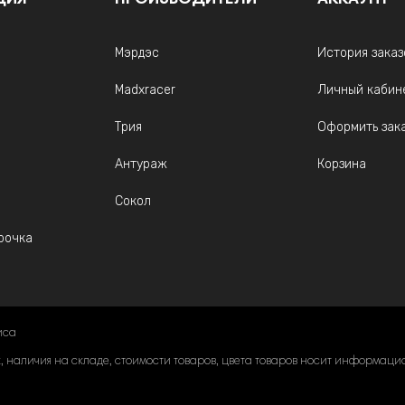
ЦИЯ
ПРОИЗВОДИТЕЛИ
АККАУНТ
Мэрдэс
История заказ
Madxracer
Личный кабин
Трия
Оформить зак
Антураж
Корзина
Сокол
рочка
иса
наличия на складе, стоимости товаров, цвета товаров носит информацион