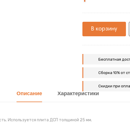
+Карамель
+Белый
жемчуг
жемчуг
жемчуг
жемчуг+Шамони
+Белый
жемчуг
+Нельсон
жемчуг
В корзину
Бесплатная дост
Сборка 10% от с
Скидки при опла
Описание
Характеристики
сть. Используется плита ДСП толщиной 25 мм.