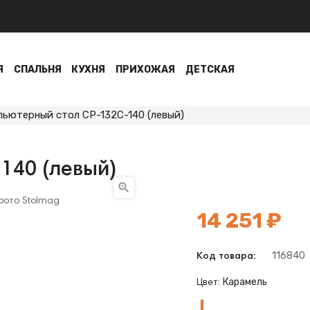
Я
СПАЛЬНЯ
КУХНЯ
ПРИХОЖАЯ
ДЕТСКАЯ
ьютерный стол СР-132С-140 (левый)
140 (левый)

14 251 ₽
116840
Код товара:
Карамель
Цвет:
Карамель
Карамель+Венге
Венге
Венге
Нельсон
Нельсон
Белый
Белый
Шамони+Карамель
Шамони
Шамони+Белый
Карамель+Шамони
Белый
Карамель