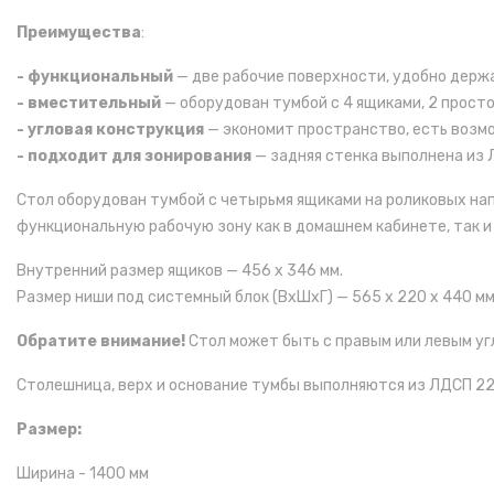
Преимущества
:
- функциональный
— две рабочие поверхности, удобно держа
- вместительный
— оборудован тумбой с 4 ящиками, 2 прост
- угловая конструкция
— экономит пространство, есть возмо
- подходит для зонирования
— задняя стенка выполнена из Л
Стол оборудован тумбой с четырьмя ящиками на роликовых на
функциональную рабочую зону как в домашнем кабинете, так и 
Внутренний размер ящиков — 456 х 346 мм.
Размер ниши под системный блок (ВхШхГ) — 565 х 220 х 440 мм
Обратите внимание!
Стол может быть с правым или левым уг
Столешница, верх и основание тумбы выполняются из ЛДСП 22 м
Размер:
Ширина - 1400 мм