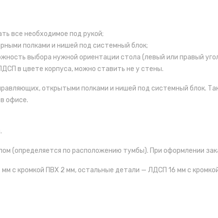
ть все необходимое под рукой;
орными полками и нишей под системный блок;
жность выбора нужной ориентации стола (левый или правый угол
ДСП в цвете корпуса, можно ставить не у стены.
правляющих, открытыми полками и нишей под системный блок. Та
в офисе.
.
лом (определяется по расположению тумбы). При оформлении за
м с кромкой ПВХ 2 мм, остальные детали — ЛДСП 16 мм с кромкой