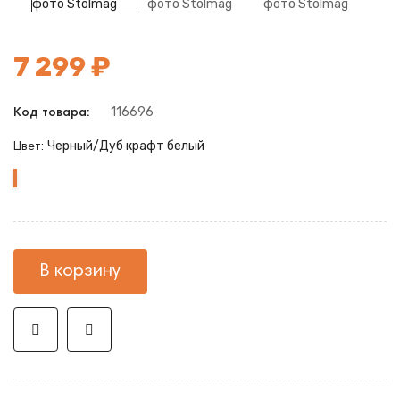
7 299 ₽
116696
Код товара:
Черный/Дуб крафт белый
Цвет:
Черный/
Дуб
крафт
белый
В корзину