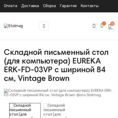
Оплата
Доставка
Сборка
Гарантия
Контакты
0
Toggle
☰
navigation
Складной письменный стол
(для компьютера) EUREKA
ERK-FD-03VP с шириной 84
см, Vintage Brown