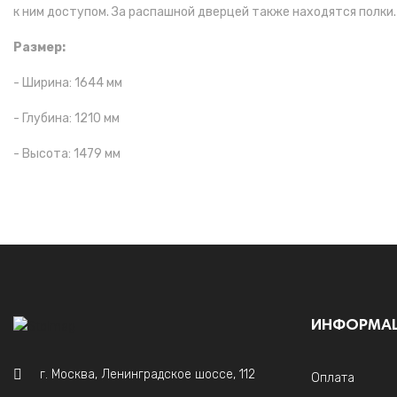
к ним доступом. За распашной дверцей также находятся полк
Размер:
- Ширина: 1644 мм
- Глубина: 1210 мм
- Высота: 1479 мм
ИНФОРМА
г. Москва, Ленинградское шоссе, 112
Оплата