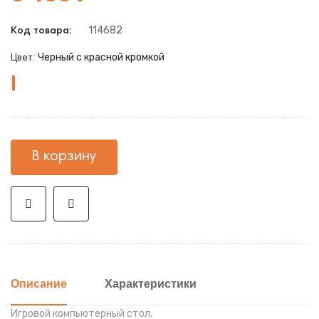
114682
Код товара:
Черный с красной кромкой
Цвет:
Черный
Черный
с
с
красной
белой
кромкой
кромкой
В корзину
Описание
Характеристики
Игровой компьютерный стол.