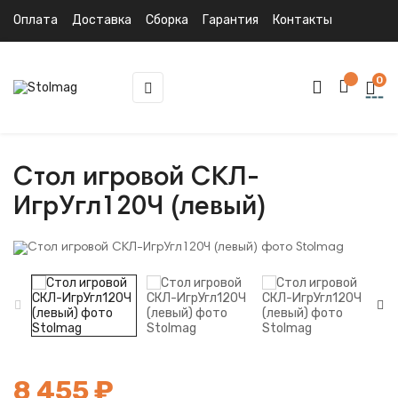
Оплата
Доставка
Сборка
Гарантия
Контакты
0
Toggle
☰
navigation
Стол игровой СКЛ-
ИгрУгл120Ч (левый)
8 455 ₽