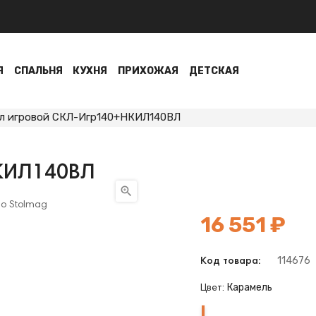
Я
СПАЛЬНЯ
КУХНЯ
ПРИХОЖАЯ
ДЕТСКАЯ
л игровой СКЛ-Игр140+НКИЛ140ВЛ
КИЛ140ВЛ

16 551 ₽
114676
Код товара:
Карамель
Цвет:
Карамель
Венге
Нельсон
Белый
Шамони