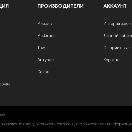
ЦИЯ
ПРОИЗВОДИТЕЛИ
АККАУНТ
Мэрдэс
История заказ
Madxracer
Личный кабин
Трия
Оформить зак
Антураж
Корзина
Сокол
рочка
иса
наличия на складе, стоимости товаров, цвета товаров носит информацион