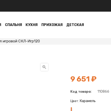
Я
СПАЛЬНЯ
КУХНЯ
ПРИХОЖАЯ
ДЕТСКАЯ
л игровой СКЛ-Игр120

9 651 ₽
110866
Код товара:
Карамель
Цвет:
Карамель
Венге
Нельсон
Белый
Шамони