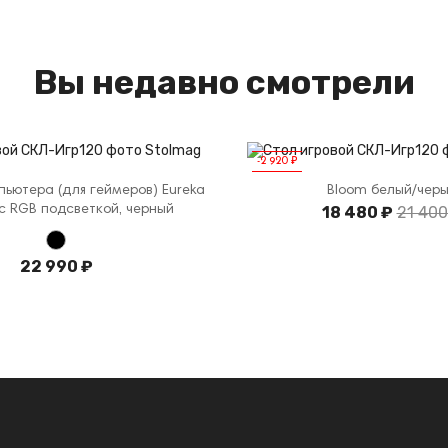
Вы недавно смотрели
-2 920 ₽
пьютера (для геймеров) Eureka
Bloom белый/чер
 c RGB подсветкой, черный
18 480 ₽
21 400
22 990 ₽