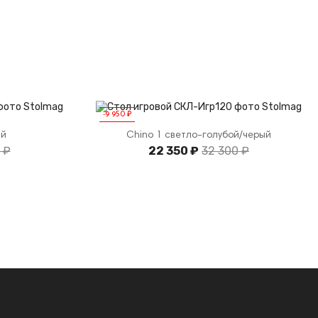
-9 950 ₽
ый
Chino 1 светло-голубой/черый
 ₽
22 350 ₽
32 300 ₽