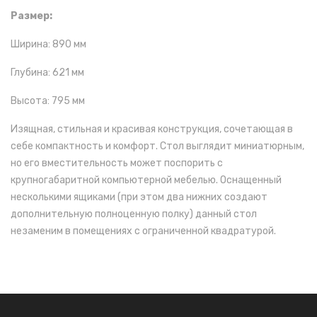
Размер:
Ширина: 890 мм
Глубина: 621 мм
Высота: 795 мм
Изящная, стильная и красивая конструкция, сочетающая в
себе компактность и комфорт. Стол выглядит миниатюрным,
но его вместительность может поспорить с
крупногабаритной компьютерной мебелью. Оснащенный
несколькими ящиками (при этом два нижних создают
дополнительную полноценную полку) данный стол
незаменим в помещениях с ограниченной квадратурой.