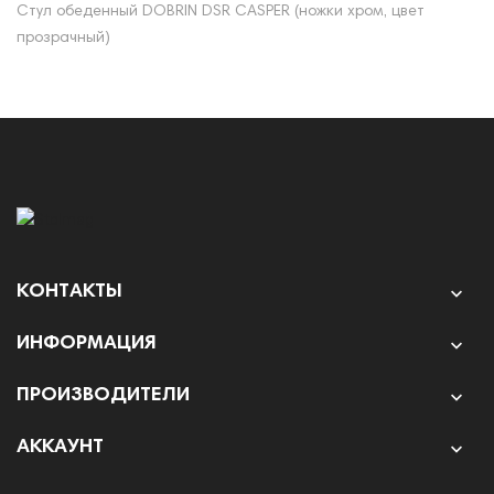
Стул обеденный DOBRIN DSR CASPER (ножки хром, цвет
прозрачный)
КОНТАКТЫ

ИНФОРМАЦИЯ

ПРОИЗВОДИТЕЛИ

АККАУНТ
