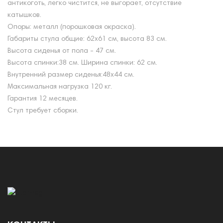
антикоготь, легко чистится, не выгорает, отсутствие
катышков.
Опоры: металл (порошковая окраска).
Габариты стула общие: 62х61 см, высота 83 см.
Высота сиденья от пола - 47 см.
Высота спинки:38 см. Ширина спинки: 62 см.
Внутренний размер сиденья:48х44 см.
Максимальная нагрузка 120 кг.
Гарантия 12 месяцев.
Стул требует сборки.