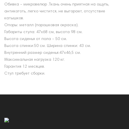
Обивка - микровелюр .Ткань очень приятная на ощупь,
антикоготь, легко чистится, не выгорает, отсутствие
катышков.
Опоры: металл (порошковая окраска).
Габариты стула: 47х68 см, высота 98 см.
Высота сиденья от пола - 50 см.
Высота спинки:50 см. Ширина спинки: 43 см.
Внутренний размер сиденья:47х46,5 см.
Максимальная нагрузка 120 кг.
Гарантия 12 месяцев.
Стул требует сборки.