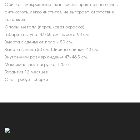
Обивка - микровелюр .Ткань очень приятная на ощупь,
антикоготь, легко чистится, не выгорает, отсутствие
катышков.
Опоры: металл (порошковая окраска).
Габариты стула: 47х68 см, высота 98 см.
Высота сиденья от пола - 50 см.
Высота спинки:50 см. Ширина спинки: 43 см.
Внутренний размер сиденья:47х46,5 см.
Максимальная нагрузка 120 кг.
Гарантия 12 месяцев.
Стул требует сборки.