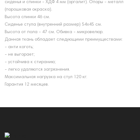
сиденья и спинки - ХДФ 4 мм (оргалит). Опоры - металл
(порошковая окраска).
Высота спинки 46 см.
Сиденье стула (внутренний размер) 54х45 см.
Высота от пола - 47 см. Обивка - микровелюр.
Данная ткань обладает следующими преимуществами:
- анти коготь;
- не выгорает;
- устойчива к стиранию;
- легко удаляются загрязнения.
Максимальная нагрузка на стул 120 кг.
Гарантия 12 месяцев.