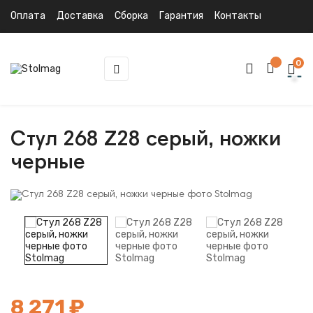
Оплата
Доставка
Сборка
Гарантия
Контакты
0
Toggle
☰
navigation
Стул 268 Z28 серый, ножки
черные
8 271 ₽