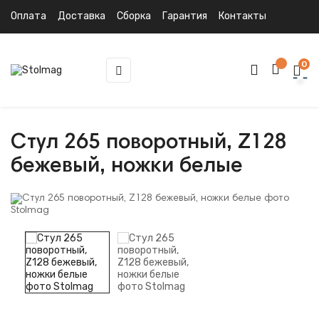
Оплата
Доставка
Сборка
Гарантия
Контакты
0
Toggle
☰
navigation
Стул 265 поворотный, Z128
бежевый, ножки белые