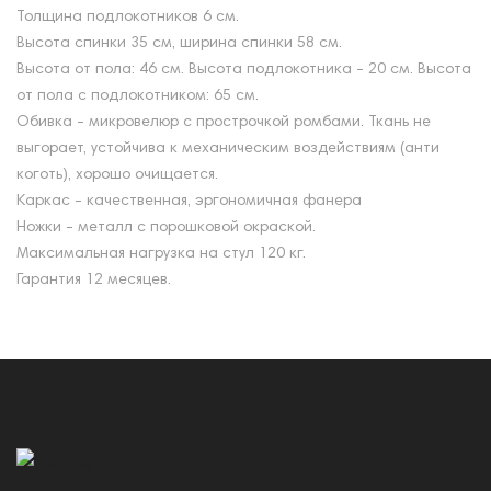
Толщина подлокотников 6 см.
Высота спинки 35 см, ширина спинки 58 см.
Высота от пола: 46 см. Высота подлокотника - 20 см. Высота
от пола с подлокотником: 65 см.
Обивка - микровелюр с прострочкой ромбами. Ткань не
выгорает, устойчива к механическим воздействиям (анти
коготь), хорошо очищается.
Каркас - качественная, эргономичная фанера
Ножки - металл с порошковой окраской.
Максимальная нагрузка на стул 120 кг.
Гарантия 12 месяцев.