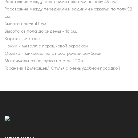
Расстояние между передними ножками по полу 45 см.
Расстояние между передними и задними ножками по полу 52
см.
Высота ножек 41 см.
Высота от пола до сиденья -46 см.
Каркас - металл.
Ножки - металл с порошковой окраской.
Обивка - микровелюр с прострочкой ромбами
Максимальная нагрузка на стул 120 кг.
Гарантия 12 месяцев." Стулья с очень удобной посадкой