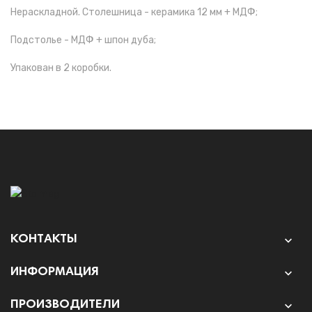
Нераскладной. Столешница - керамика 12 мм + МДФ;
Подстолье - МДФ + шпон дуба;
Упакован в 2 коробки.
КОНТАКТЫ

ИНФОРМАЦИЯ

ПРОИЗВОДИТЕЛИ
