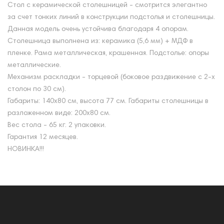
Стол с керамической столешницей - смотрится элегантно
за счет тонких линий в конструкции подстолья и столешницы.
Данная модель очень устойчива благодаря 4 опорам.
Столешница выполнена из: керамика (5,6 мм) + МДФ в
пленке. Рама металлическая, крашенная. Подстолье: опоры
металлические.
Механизм раскладки - торцевой (боковое раздвижение с 2-х
столон по 30 см).
Габариты: 140х80 см, высота 77 см. Габариты столешницы в
разложенном виде: 200х80 см.
Вес стола - 65 кг. 2 упаковки.
Гарантия 12 месяцев.
НОВИНКА!!!