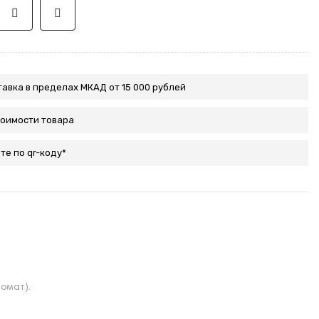
авка в пределах МКАД от 15 000 рублей
тоимости товара
те по qr-коду*
омат).