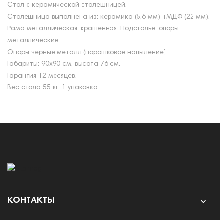
Стол с керамической столешницей.
Столешница выполнена из: керамика (5,6 мм) +МДФ (22 мм).
Рама металлическая, крашенная. Подстолье: опоры
металлические.
Опоры черные металл (порошковое напыление)
Габариты: 90х90 см, высота 76 см.
Гарантия 12 месяцев.
Вес стола 55 кг, 1 упаковка.
КОНТАКТЫ
