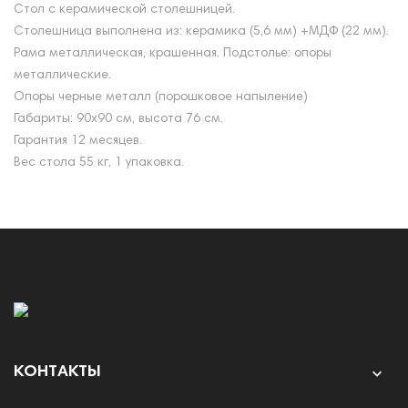
Стол с керамической столешницей.
Столешница выполнена из: керамика (5,6 мм) +МДФ (22 мм).
Рама металлическая, крашенная. Подстолье: опоры
металлические.
Опоры черные металл (порошковое напыление)
Габариты: 90х90 см, высота 76 см.
Гарантия 12 месяцев.
Вес стола 55 кг, 1 упаковка.
КОНТАКТЫ
