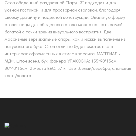
Стол обеденный раздвижной "Тарун 3" подходит и для
уютной гостиной, и для просторной столовой, благодаря
своему дизайну и надёжной конструкции. Овальную форму
столешницы для обеденного стола можно назвать самой
богатой с точки зрения визуального восприятия. Две
массивные вертикальные опоры, как и ножки выполнены из
натурального бука. Стол отлично будет смотреться в
интерьерах оформленных в стиле классика. МАТЕРИАЛЫ:
МДФ, шпон ясеня, бук, фанера УПАКОВКА: 155*90*15см,
80*40*15см, 2 места ВЕС: 57 кг Цвет:белый/серебро, слоновая
кость/золото